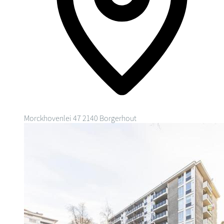
Morckhovenlei 47
2140 Borgerhout